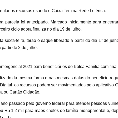
ntar os recursos usando o Caixa Tem na Rede Lotérica.
ra parcela foi antecipado. Marcado inicialmente para encerr
iro ciclo agora finaliza no dia 19 de julho.
ta sexta-feira, terão o saque liberado a partir do dia 1º de j
partir de 2 de julho.
emergencial 2021 para beneficiários do Bolsa Família com final
alizado da mesma forma e nas mesmas datas do benefício regu
gital, os recursos podem ser movimentados pelo aplicativo Cai
ia ou Cartão Cidadão.
do ano passado pelo governo federal para atender pessoas vuln
ou R$ 1,2 mil para mães chefes de família monoparental e, de
0 cada.