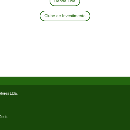
Renda Fixa
Clube de Investimento
alores Ltda.
úteis